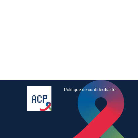
&
Conséquences
pratiques
dans
le
VIH
Politique de confidentialité