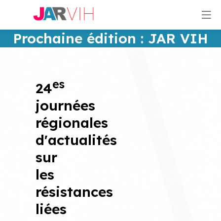
Prochaine édition : JAR VIH
PACA Jeudi 21 mai 2026
es
24
journées
régionales
d'actualités
sur
les
résistances
liées