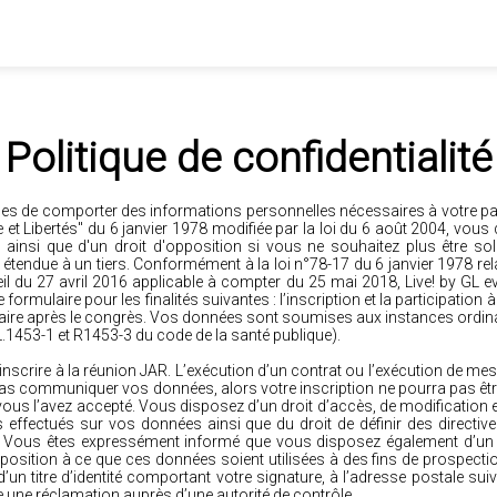
Politique de confidentialité
ibles de comporter des informations personnelles nécessaires à votre pa
e et Libertés" du 6 janvier 1978 modifiée par la loi du 6 août 2004, vous
si que d'un droit d'opposition si vous ne souhaitez plus être solli
étendue à un tiers. Conformément à la loi n°78-17 du 6 janvier 1978 relat
 du 27 avril 2016 applicable à compter du 25 mai 2018, Live! by GL ev
rmulaire pour les finalités suivantes : l’inscription et la participation à 
onnaire après le congrès. Vos données sont soumises aux instances ordi
 L.1453-1 et R1453-3 du code de la santé publique).
scrire à la réunion JAR. L’exécution d’un contrat ou l’exécution de mes
pas communiquer vos données, alors votre inscription ne pourra pas être
 vous l’avez accepté. Vous disposez d’un droit d’accès, de modification e
ts effectués sur vos données ainsi que du droit de définir des directiv
s. Vous êtes expressément informé que vous disposez également d’un 
opposition à ce que ces données soient utilisées à des fins de prospect
’un titre d’identité comportant votre signature, à l’adresse postale s
une réclamation auprès d’une autorité de contrôle.