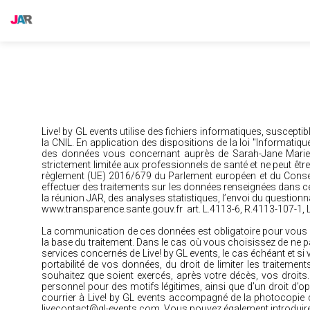
Live! by GL events utilise des fichiers informatiques, suscept
la CNIL. En application des dispositions de la loi "Informatiqu
des données vous concernant auprès de Sarah-Jane Marie ain
strictement limitée aux professionnels de santé et ne peut être 
règlement (UE) 2016/679 du Parlement européen et du Conseil
effectuer des traitements sur les données renseignées dans ce fo
la réunion JAR, des analyses statistiques, l’envoi du questi
www.transparence.sante.gouv.fr
art. L.4113-6, R.4113-107-1,
La communication de ces données est obligatoire pour vous in
la base du traitement. Dans le cas où vous choisissez de ne 
services concernés de Live! by GL events, le cas échéant et si
portabilité de vos données, du droit de limiter les traitemen
souhaitez que soient exercés, après votre décès, vos droit
personnel pour des motifs légitimes, ainsi que d’un droit d’
courrier à Live! by GL events accompagné de la photocopie d
livecontact@gl-events.com. Vous pouvez également introduire 