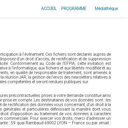
ACCUEIL
PROGRAMME
Médiathèque
rticipation à l'évènement. Ces fichiers sont déclarés auprès de
 disposez d'un droit d'accès, de rectification et de suppression
cité. Conformément au Code de l'EFPIA, cette invitation est
ive à l’informatique, aux fichiers et aux libertés modifiée et au
ents, en qualité de responsable de traitement, sont amenés à
la réunion JAR, la gestion de l’envoi des newsletters relatives à
nales compétentes et seront rendues publiques sur
ures précontractuelles prises à votre demande constitue ainsi
 prise en compte. Les destinataires de vos données sont : les
t de rectification des données vous concernant, d’un droit à la
es générales et particulières définissant la manière dont vous
droit d’opposition au traitement de vos données à caractère
ion commerciale. Pour exercer vos droits, merci d’adresser un
uivante : 59 quai Rambaud 69002 LYON – France ou par email :